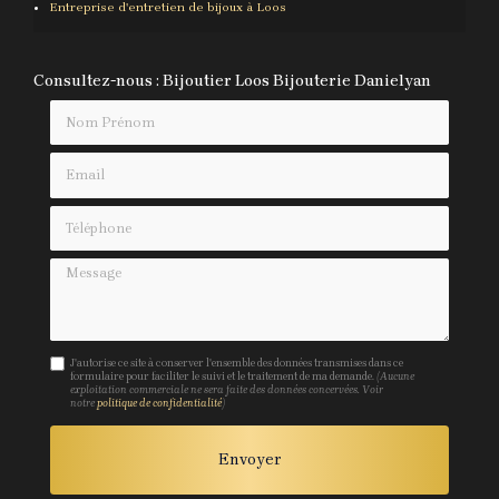
Entreprise d'entretien de bijoux
à Loos
Consultez-nous : Bijoutier Loos Bijouterie Danielyan
Nom Prénom
Email
Téléphone
Message
J'autorise ce site à conserver l'ensemble des données transmises dans ce
formulaire pour faciliter le suivi et le traitement de ma demande.
(Aucune
exploitation commerciale ne sera faite des données concervées. Voir
notre
politique de confidentialité
)