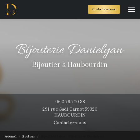
Aller
au
Contactez-nous
contenu
principal
Bijoutier à Haubourdin
06 05 95 70 38
291 rue Sadi Carnot 59320
HAUBOURDIN
Contactez-nous
Accueil
Secteur
Bijoutier Loos - Bijouterie Danielyan