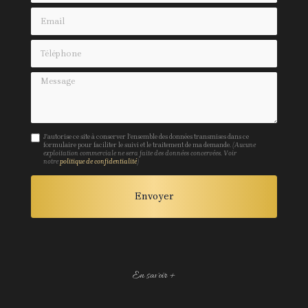
Email
Téléphone
Message
J'autorise ce site à conserver l'ensemble des données transmises dans ce
formulaire pour faciliter le suivi et le traitement de ma demande.
(Aucune
exploitation commerciale ne sera faite des données concervées. Voir
notre
politique de confidentialité
)
En savoir +