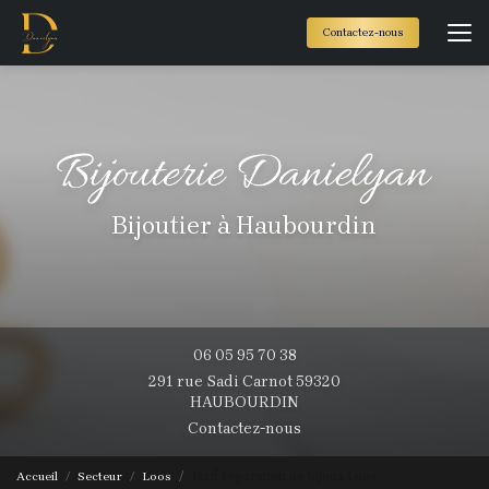
Aller
au
Contactez-nous
contenu
principal
Bijoutier à Haubourdin
06 05 95 70 38
291 rue Sadi Carnot 59320
HAUBOURDIN
Contactez-nous
Accueil
Secteur
Loos
Tarif réparation de bijoux Loos