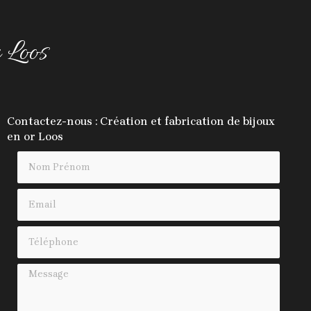
r Loos
Contactez-nous : Création et fabrication de bijoux
en or Loos
Nom Prénom
Email
Téléphone
Message