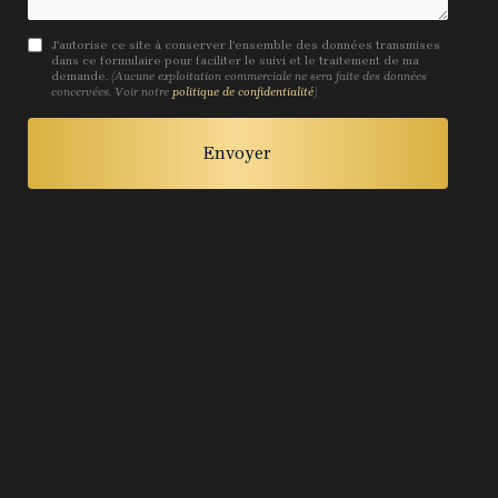
J'autorise ce site à conserver l'ensemble des données transmises
dans ce formulaire pour faciliter le suivi et le traitement de ma
demande.
(Aucune exploitation commerciale ne sera faite des données
concervées. Voir notre
politique de confidentialité
)