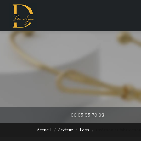
Navigation principale
Aller
au
contenu
principal
06 05 95 70 38
Accueil
Secteur
Loos
Création et fabricatio