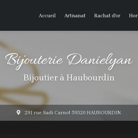
Accueil
Artisanat
Rachat d'or
Hor
Bijoutier à Haubourdin
291 rue Sadi Carnot 59320 HAUBOURDIN
n de bijoux en or Loos