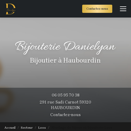
Aller
au
Contactez-nous
contenu
principal
Bijoutier à Haubourdin
06 05 95 70 38
291 rue Sadi Carnot 59320
HAUBOURDIN
Contactez-nous
Accueil
Secteur
Loos
Rhodiage de bijoux en bijouterie Loos