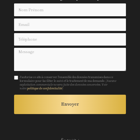
Nom Prénom
Email
Téléphone
Message
J'autorise ce site à conserver l'ensemble des données transmises dans ce
formulaire pour faciliter le suivi et le traitement de ma demande.
(Aucune
exploitation commerciale ne sera faite des données concervées. Voir
notre
politique de confidentialité
)