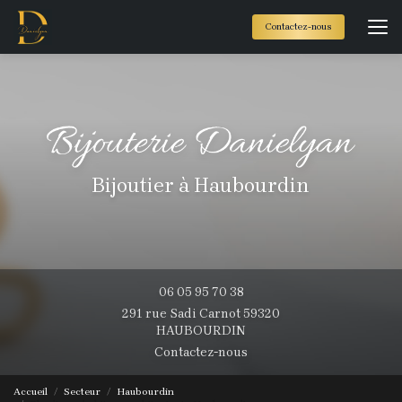
Aller
au
Contactez-nous
contenu
principal
Bijoutier à Haubourdin
06 05 95 70 38
291 rue Sadi Carnot 59320
HAUBOURDIN
Contactez-nous
Accueil
Secteur
Haubourdin