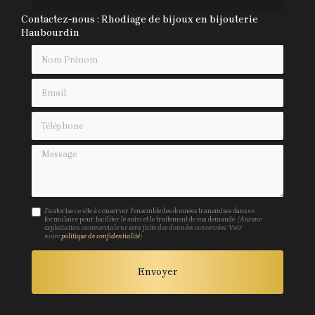
Contactez-nous : Rhodiage de bijoux en bijouterie
Haubourdin
Nom Prénom
Email
Téléphone
Message
J'autorise ce site à conserver l'ensemble des données transmises dans ce
formulaire pour faciliter le suivi et le traitement de ma demande.
(Aucune
exploitation commerciale ne sera faite des données concervées. Voir
notre
politique de confidentialité
)