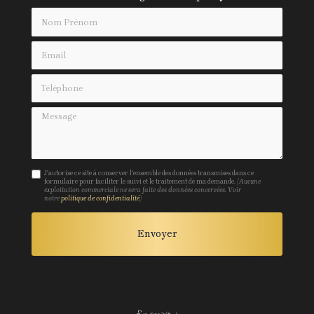
Nom Prénom
Email
Téléphone
Message
J'autorise ce site à conserver l'ensemble des données transmises dans ce
formulaire pour faciliter le suivi et le traitement de ma demande.
(Aucune
exploitation commerciale ne sera faite des données concervées. Voir
notre
politique de confidentialité
)