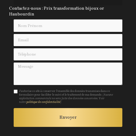
Contactez-nous : Prix transformation bijoux or
Haubourdin
Nom Prénom
Email
Téléphone
Message
J'autorise ce site à conserver l'ensemble des données transmises dans ce
formulaire pour faciliter le suivi et le traitement de ma demande.
(Aucune
exploitation commerciale ne sera faite des données concervées. Voir
notre
politique de confidentialité
)