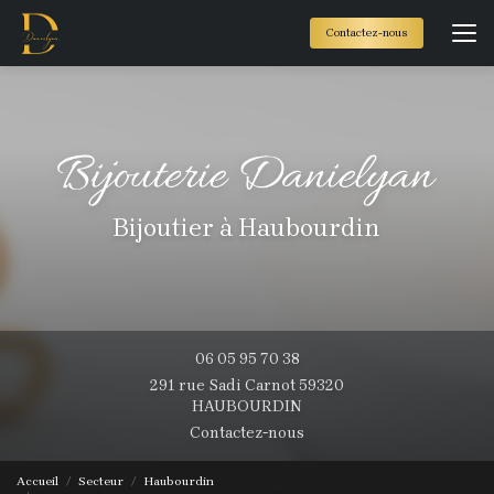
Aller
au
Contactez-nous
contenu
principal
Bijoutier à Haubourdin
06 05 95 70 38
291 rue Sadi Carnot 59320
HAUBOURDIN
Contactez-nous
Accueil
Secteur
Haubourdin