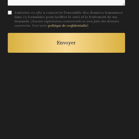
J'autorise ce site à conserver l'ensemble des données transmises
dans ce formulaire pour faciliter le suivi et le traitement de ma
demande.
(Aucune exploitation commerciale ne sera faite des données
concervées. Voir notre
politique de confidentialité
)