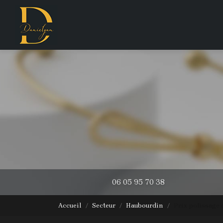
Navigation principale
Aller
au
contenu
principal
06 05 95 70 38
Accueil
Secteur
Haubourdin
Prix polissage 