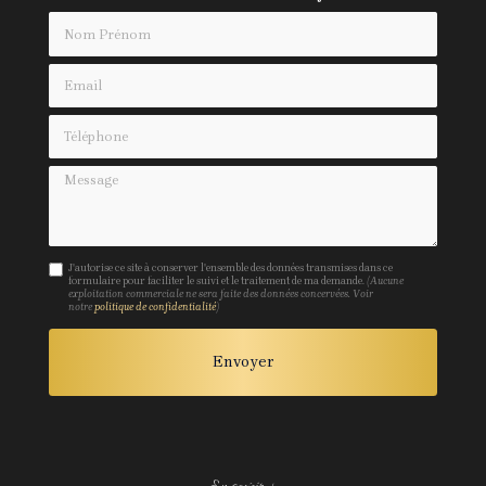
Nom Prénom
Email
Téléphone
Message
J'autorise ce site à conserver l'ensemble des données transmises dans ce
formulaire pour faciliter le suivi et le traitement de ma demande.
(Aucune
exploitation commerciale ne sera faite des données concervées. Voir
notre
politique de confidentialité
)