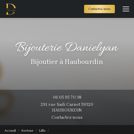
Aller
au
Contactez-nous
contenu
principal
Bijoutier à Haubourdin
06 05 95 70 38
291 rue Sadi Carnot 59320
HAUBOURDIN
Contactez-nous
Accueil
Secteur
Lille
Où faire estimer un bijou ancien Lille