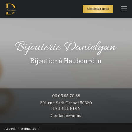
Aller
au
Contactez-nous
contenu
principal
Bijoutier à Haubourdin
06 05 95 70 38
291 rue Sadi Carnot 59320
HAUBOURDIN
Contactez-nous
Accueil
Actualités
Nouveau support de communication web